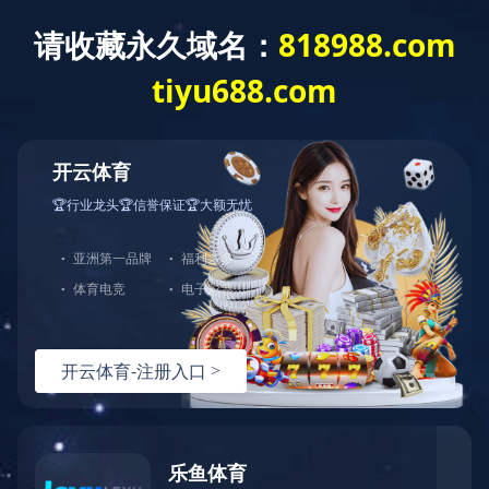
乐竞
首页
关于我们
关于我们
产品中心
公司新闻
集团文化
产品中心
省发改委领导来我公司调研走访...
远征研发中心
荣誉资质
研发中心
行业资讯
乐竞(中国)一
创新能力
站式服务官网
集团文化
最 新
交通运输行业标准《桥梁支座用高分子材料
动 态
荣誉资质
滑板》 送审稿审查会在京召开...
新闻动态
关于我们
查看更多