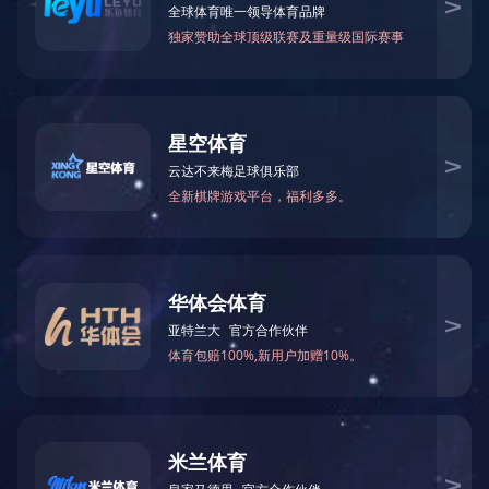
乐竞(中国)一站式服
乐竞是中国塑协氟塑料专委会副理事长单位，高新技术企
务官网
业。企业注册资金5000万元，位于河北省深州经济开发区，
衡水市委书记新项目开发参观...
南邻307国道与黄石高速公路，东临深州火车站与大广高速
乐竞(中国)一站式服
公路，交通便利。 多年来，企业以资本为纽带，以技术为支
务官网
撑，以氟材料开发为主线，先后投资两亿多元建设了深州市
远征氟塑料有限公司、深州市远征高分子复合材料有限公司
和河北远征环保科技有限公司，形成了一个产品互补、资源
共享，互惠互利，集产品研发、生产制造、销售服务为一体
的产业集群。 企业先后与清华大学、西安交大、上海交大...
消防小组训练...
推荐产品
查看更多
衡水安全局长参观...