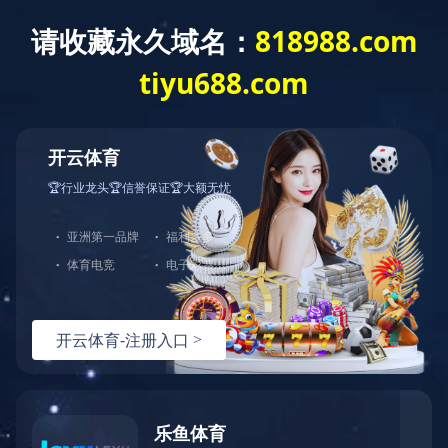
乐竞
与环境新材料成果转化基地签约暨揭牌仪
首页
式...
关于我们
关于我们
产品中心
公司新闻
集团文化
产品中心
氟塑料行业兴氟沙龙...
远征研发中心
荣誉资质
研发中心
行业资讯
乐竞(中国)一
创新能力
站式服务官网
集团文化
最 新
组织客户体验深州蜜桃采摘...
动 态
荣誉资质
新闻动态
关于我们
查看更多