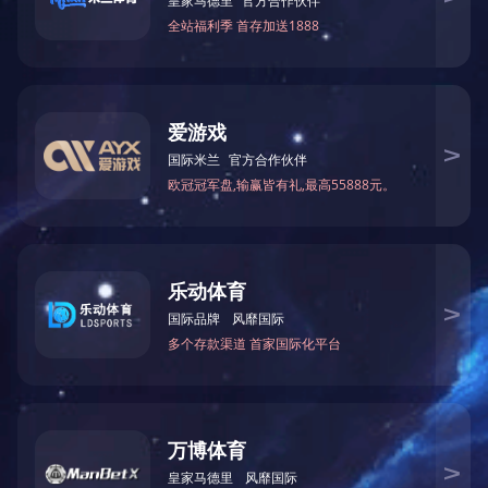
桥梁支座纯聚四氟乙烯滑板
桥梁支座改性聚四氟乙烯滑板
汽车高压共轨密封圈
超高性能聚四氟乙烯滑板
核酸检测演练...
桥梁支座改性超高分子量聚乙烯滑板
新闻中心
查看更多
核酸检测演练...
国庆升旗仪式...
省发改委领导来我公司调研走访...