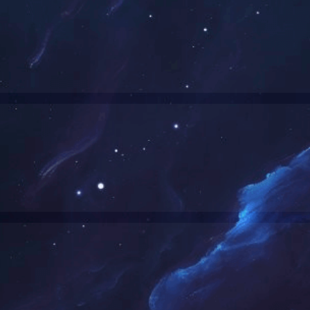
防腐涂层
氟塑料内衬防腐管件
聚四氟乙烯塔内件
填料密封