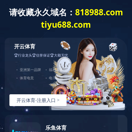
乐竞
交通运输行业标准《桥梁支座用高分子材料
首页
关于我们
滑板》 送审稿审查会在京召开...
产品中心
远征研发中心
关于我们
产品中心
公司新闻
集团文化
河北省科学院与远征环保科技有限公司能源
创新能力
与环境新材料成果转化基地签约暨揭牌仪
集团文化
荣誉资质
研发中心
行业资讯
乐竞(中国)一
站式服务官网
式...
荣誉资质
新闻动态
最 新
氟塑料行业兴氟沙龙...
动 态