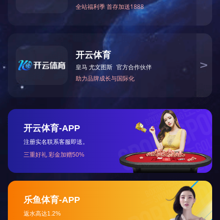
省发改委领导来我公司调研走访...
交通运输行业标准《桥梁支座用高分子材料滑板》 送审稿审查会在京召开...
河北省科学院与远征环保科技有限公司能源与环境新材料成果转化基地签约暨揭牌仪式...
氟塑料行业兴氟沙龙...
组织客户体验深州蜜桃采摘...
衡水市委书记新项目开发参观...
消防小组训练...
衡水安全局长参观...
版权所有：乐竞