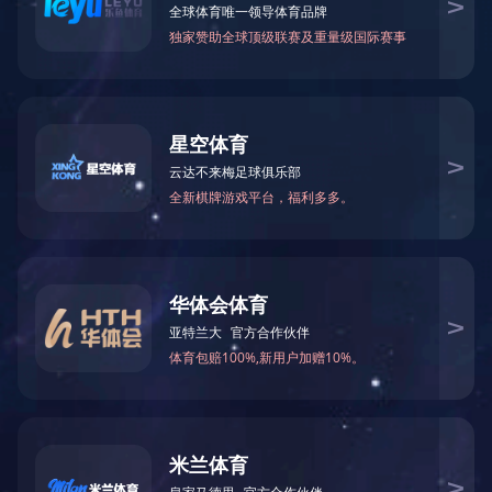
乐竞(中国)一站式服
务官网
关于我们
查看更多
乐竞(中国)一站式服
乐竞是中国塑协氟塑料专委会副理事长单位，高新技术企
务官网
业。企业注册资金5000万元，位于河北省深州经济开发区，
组织客户体验深州蜜桃采摘...
南邻307国道与黄石高速公路，东临深州火车站与大广高速
公路，交通便利。 多年来，企业以资本为纽带，以技术为支
撑，以氟材料开发为主线，先后投资两亿多元建设了深州市
远征氟塑料有限公司、深州市远征高分子复合材料有限公司
和河北远征环保科技有限公司，形成了一个产品互补、资源
共享，互惠互利，集产品研发、生产制造、销售服务为一体
的产业集群。 企业先后与清华大学、西安交大、上海交大...
衡水市委书记新项目开发参观...
推荐产品
查看更多