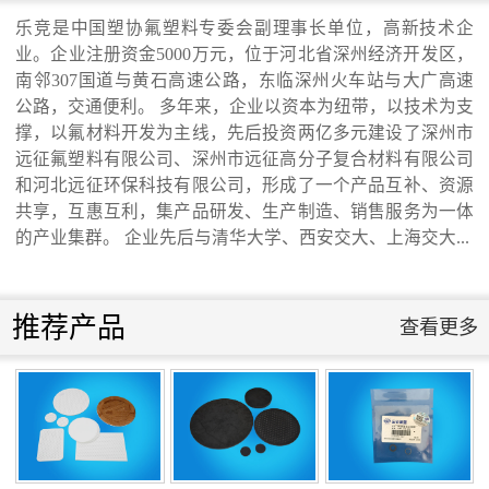
乐竞(中国)一站式服
乐竞是中国塑协氟塑料专委会副理事长单位，高新技术企
务官网
业。企业注册资金5000万元，位于河北省深州经济开发区，
交通运输行业标准《桥梁支座用高分子材料
南邻307国道与黄石高速公路，东临深州火车站与大广高速
乐竞(中国)一站式服
公路，交通便利。 多年来，企业以资本为纽带，以技术为支
务官网
撑，以氟材料开发为主线，先后投资两亿多元建设了深州市
滑板》 送审稿审查会在京召开...
远征氟塑料有限公司、深州市远征高分子复合材料有限公司
和河北远征环保科技有限公司，形成了一个产品互补、资源
共享，互惠互利，集产品研发、生产制造、销售服务为一体
的产业集群。 企业先后与清华大学、西安交大、上海交大...
河北省科学院与远征环保科技有限公司能源
推荐产品
查看更多
与环境新材料成果转化基地签约暨揭牌仪
式...
氟塑料行业兴氟沙龙...