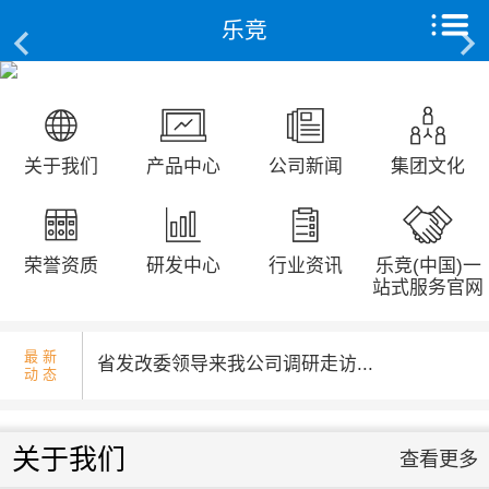
乐竞
首页
关于我们
关于我们
产品中心
公司新闻
集团文化
产品中心
国庆升旗仪式...
远征研发中心
荣誉资质
研发中心
行业资讯
乐竞(中国)一
创新能力
站式服务官网
集团文化
最 新
省发改委领导来我公司调研走访...
动 态
荣誉资质
新闻动态
关于我们
查看更多