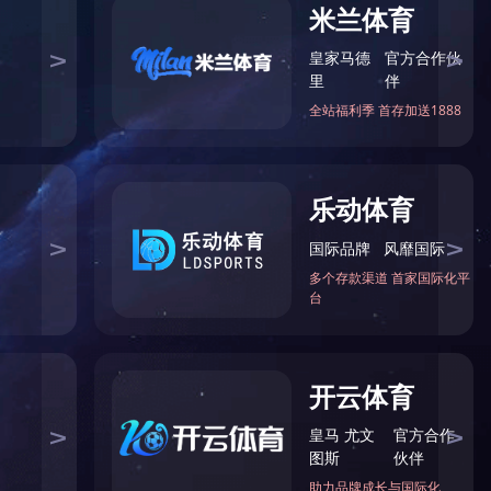
SF-2聚甲醛轴套
JF-80C 侧板