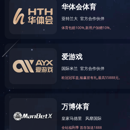
河北远征环保科技
深州市远征氟塑料
深州市远征高分子
深州市远征防腐工程
乐竞(中国)一站式服务官
Contact us
网
电话：0318-6170886
传真：0318-6170885
地址：河北省深州市经济开发区博
陵东路106号