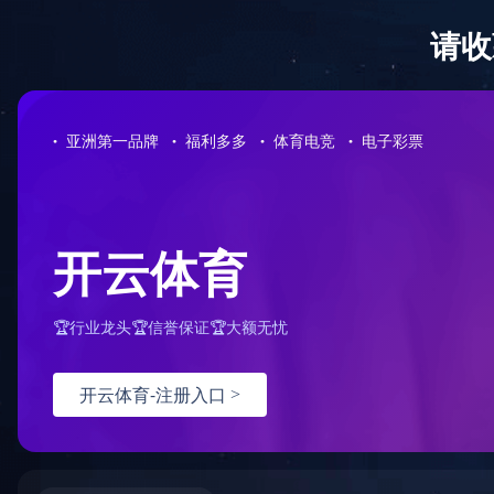
欢迎进入乐竞官方网站！
首页
关于我们
产品中心
热门搜索：
桥梁支座 | 机械密封 | 燃煤电厂热交换器 | 环保换
产品中
远征产品中心
Products Center
深州市工程塑料