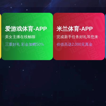
双金属轴套
首页
上一页
下一页
尾页
友情链接:
Foreign trade website
|