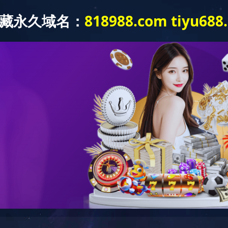
远征研发中心
创新能力
集团文化
热器 | 柴油共轨油泵密封件 | 防腐制品 | 无油润滑轴承
心